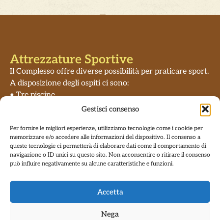
Attrezzature Sportive
Il Complesso offre diverse possibilità per praticare sport.
A disposizione degli ospiti ci sono:
• Tre piscine
• Un campo da calcetto
Gestisci consenso
• Un campo da tennis
Per fornire le migliori esperienze, utilizziamo tecnologie come i cookie per
• Un campo da pallavolo
memorizzare e/o accedere alle informazioni del dispositivo. Il consenso a
• Un tavolo da Pingpong
queste tecnologie ci permetterà di elaborare dati come il comportamento di
• Biliardini
navigazione o ID unici su questo sito. Non acconsentire o ritirare il consenso
può influire negativamente su alcune caratteristiche e funzioni.
• Parco giochi
• Tiro con l’arco
• Due campi da bocce
Accetta
• Lago per la pesca sportiva
• Sentieri per jogging e mountain-bike
Nega