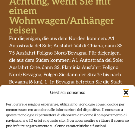
Achtung, wenn Sie mit
einem
Wohnwagen/Anhänger
reisen
Für diejenigen, die aus dem Norden kommen: A1
Autostrada del Sole; Ausfahrt Val di Chiana, dann SS.
75 Ausfahrt Foligno-Nord/Bevagna, Für diejenigen,
die aus dem Süden kommen: A1 Autostrada del Sole;
Ausfahrt Orte, dann SS. Flaminia Ausfahrt Foligno
Nord/Bevagna, Folgen Sie dann der Straße bis nach
Bevagna (6 km). 1- In Bevagna betreten Sie die Stadt
nicht, sondern folgen der Hauptstraße entlang einer
Gestisci consenso
von Bäumen gesäumten Allee, von der aus Sie auf der
rechten Seite die Mauern von Bevagna sehen
Per fornire le migliori esperienze, utilizziamo tecnologie come i cookie per
memorizzare e/o accedere alle informazioni del dispositivo. Il consenso a
können. Am Ende der Allee gibt es eine Linkskurve
queste tecnologie ci permetterà di elaborare dati come il comportamento di
und gleich nach einer Brücke geht es rechts in
navigazione o ID unici su questo sito. Non acconsentire o ritirare il consenso
Richtung Gagliolo-Gualdo Cattaneo. Folgen Sie der
può influire negativamente su alcune caratteristiche e funzioni.
Straße bergauf und erreichen Sie ein Stoppschild