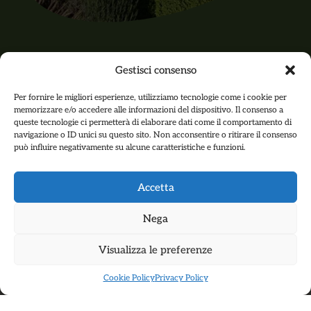
Gestisci consenso
Per fornire le migliori esperienze, utilizziamo tecnologie come i cookie per
memorizzare e/o accedere alle informazioni del dispositivo. Il consenso a
queste tecnologie ci permetterà di elaborare dati come il comportamento di
navigazione o ID unici su questo sito. Non acconsentire o ritirare il consenso
Toeristisch centrum Pian di
può influire negativamente su alcune caratteristiche e funzioni.
Boccio
telt 9 appartementen,
ieder met volledig comfort
Accetta
(keuken, open haard,
verwarming, een eigen terras,
Nega
TV) met in totaal 25
Visualizza le preferenze
slaapplaatsen.
Cookie Policy
Privacy Policy