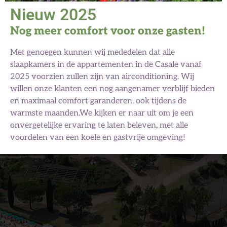
Nieuw 2025
Nog meer comfort voor onze gasten!
Met genoegen kunnen wij mededelen dat alle
slaapkamers in de appartementen in de Casale vanaf
2025 voorzien zullen zijn van airconditioning. Wij
willen onze klanten een nog aangenamer verblijf bieden
en maximaal comfort garanderen, ook tijdens de
warmste maanden.We kijken er naar uit om je een
onvergetelijke ervaring te laten beleven, met alle
voordelen van een koele en gastvrije omgeving!