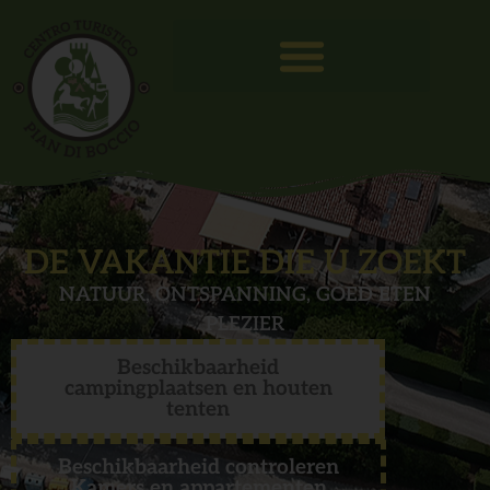
DE VAKANTIE DIE U ZOEKT
NATUUR, ONTSPANNING, GOED ETEN
PLEZIER
Beschikbaarheid
campingplaatsen en houten
tenten
Beschikbaarheid controleren
Kamers en appartementen